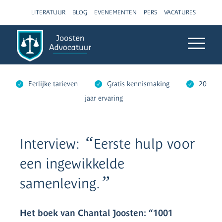
LITERATUUR
BLOG
EVENEMENTEN
PERS
VACATURES
Eerlijke tarieven
Gratis kennismaking
20
jaar ervaring
“
Interview:
Eerste hulp voor
een ingewikkelde
”
samenleving.
Het boek van Chantal Joosten: “1001